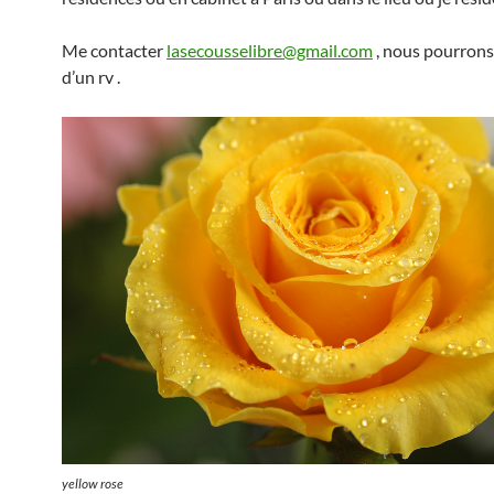
Me contacter
lasecousselibre@gmail.com
, nous pourrons
d’un rv .
yellow rose