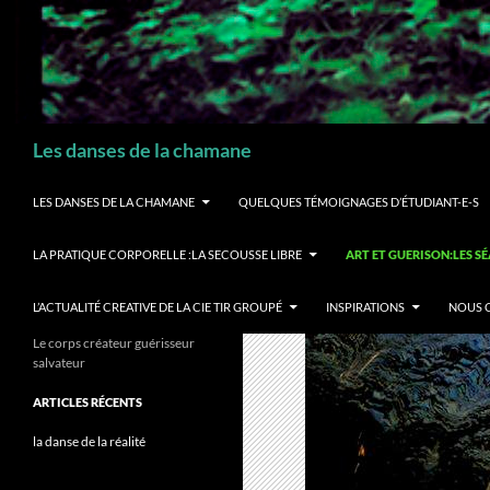
Recherche
Les danses de la chamane
LES DANSES DE LA CHAMANE
QUELQUES TÉMOIGNAGES D’ÉTUDIANT-E-S
LA PRATIQUE CORPORELLE :LA SECOUSSE LIBRE
ART ET GUERISON:LES S
L’ACTUALITÉ CREATIVE DE LA CIE TIR GROUPÉ
INSPIRATIONS
NOUS 
Le corps créateur guérisseur
salvateur
ARTICLES RÉCENTS
la danse de la réalité