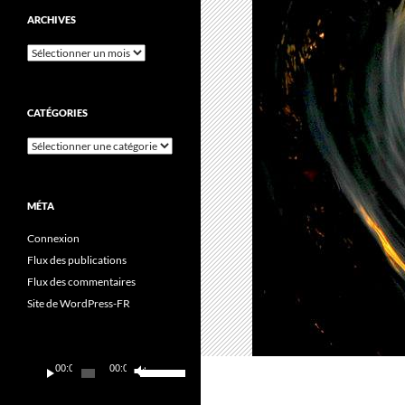
ARCHIVES
Archives
CATÉGORIES
Catégories
MÉTA
Connexion
Flux des publications
Flux des commentaires
Site de WordPress-FR
Lecteur
Utilisez
00:00
00:00
audio
les
flèches