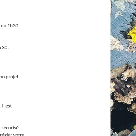
h ou 1h30
 30 .
n projet .
il est
 sécurisé ,
régler votre