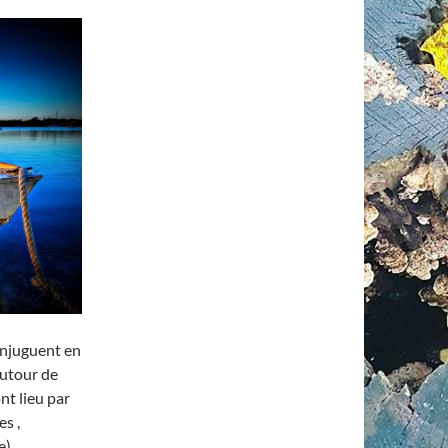
onjuguent en
autour de
ont lieu par
es ,
e).