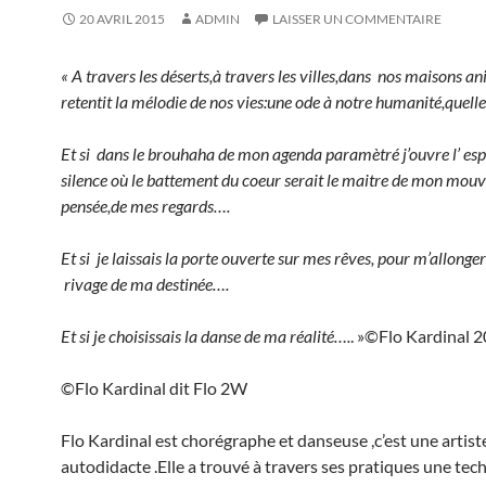
20 AVRIL 2015
ADMIN
LAISSER UN COMMENTAIRE
« A travers les déserts,à travers les villes,dans nos maisons 
retentit la mélodie de nos vies:une ode à notre humanité,quelle
Et si dans le brouhaha de mon agenda paramètré j’ouvre l’ es
silence où le battement du coeur serait le maitre de mon mo
pensée,de mes regards….
Et si je laissais la porte ouverte sur mes rêves, pour m’allonger
rivage de ma destinée….
Et si je choisissais la danse de ma réalité….
. »©Flo Kardinal 
©Flo Kardinal dit Flo 2W
Flo Kardinal est chorégraphe et danseuse ,c’est une artist
autodidacte .Elle a trouvé à travers ses pratiques une te