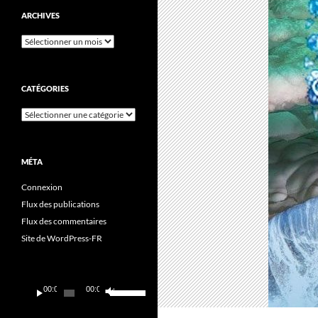
ARCHIVES
Archives
CATÉGORIES
Catégories
MÉTA
Connexion
Flux des publications
Flux des commentaires
Site de WordPress-FR
Lecteur
Utilisez
00:00
00:00
audio
les
flèches