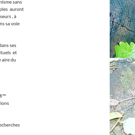
nisme sans
riples auront
seurs , à
ns sa voie
dans ses
ituels et
 aire du
,®™
tions
echerches