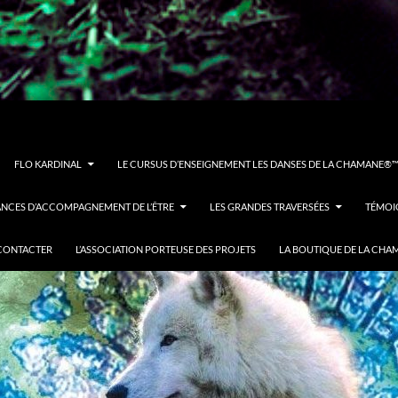
FLO KARDINAL
LE CURSUS D’ENSEIGNEMENT LES DANSES DE LA CHAMANE®™ 
ÉANCES D’ACCOMPAGNEMENT DE L’ÊTRE
LES GRANDES TRAVERSÉES
TÉMOI
CONTACTER
L’ASSOCIATION PORTEUSE DES PROJETS
LA BOUTIQUE DE LA CHA