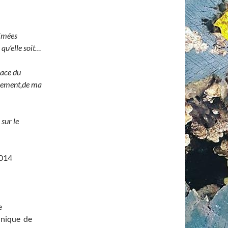
animées
 qu’elle soit…
pace du
uvement,de ma
 sur le
2014
e
chnique de