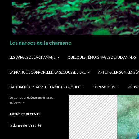
Recherche
Les danses de la chamane
LES DANSES DE LA CHAMANE
QUELQUES TÉMOIGNAGES D’ÉTUDIANT-E-S
LA PRATIQUE CORPORELLE :LA SECOUSSE LIBRE
ART ET GUERISON:LES S
L’ACTUALITÉ CREATIVE DE LA CIE TIR GROUPÉ
INSPIRATIONS
NOUS 
Le corps créateur guérisseur
salvateur
ARTICLES RÉCENTS
la danse de la réalité