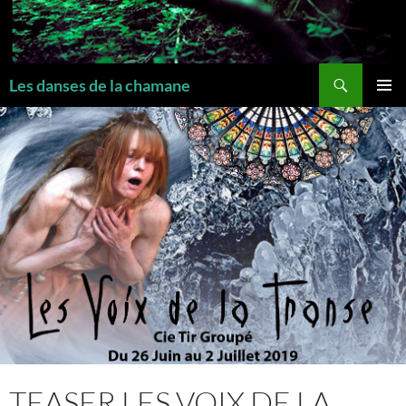
Recherche
Les danses de la chamane
MENU
PRINCI
TEASER LES VOIX DE LA