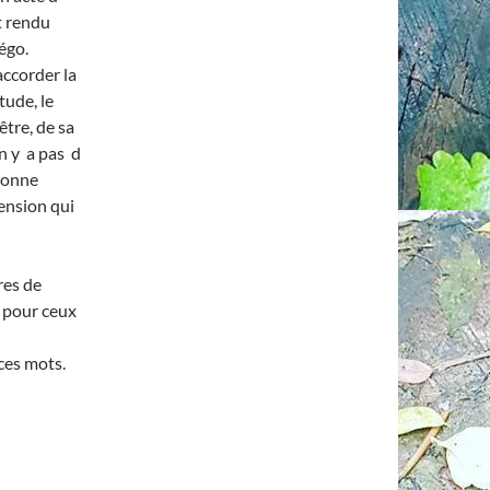
st rendu
 égo.
ccorder la
tude, le
être, de sa
 n y a pas d
rsonne
mension qui
res de
n pour ceux
ces mots.