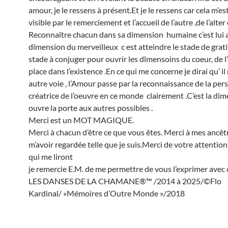
amour, je le ressens à présent.Et je le ressens car cela m’e
visible par le remerciement et l’accueil de l’autre ,de l’alter
Reconnaître chacun dans sa dimension humaine c’est lui a
dîmension du merveilleux c est atteindre le stade de grati
stade à conjuger pour ouvrir les dîmensoins du coeur, de l’
place dans l’existence .En ce qui me concerne je dirai qu’ il
autre voie , l’Amour passe par la reconnaissance de la pe
créatrice de l’oeuvre en ce monde clairement .C’est la di
ouvre la porte aux autres possibles .
Merci est un MOT MAGIQUE.
Merci à chacun d’être ce que vous êtes. Merci à mes ancêt
m’avoir regardée telle que je suis.Merci de votre attentio
qui me liront
je remercie E.M. de me permettre de vous l’exprimer avec 
LES DANSES DE LA CHAMANE®™ /2014 à 2025/©Flo
Kardinal/ »Mémoires d’Outre Monde »/2018