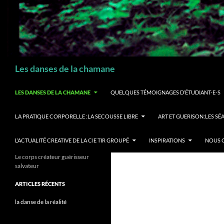
Recherche
Les danses de la chamane
LES DANSES DE LA CHAMANE
QUELQUES TÉMOIGNAGES D’ÉTUDIANT-E-S
LA PRATIQUE CORPORELLE :LA SECOUSSE LIBRE
ART ET GUERISON:LES S
L’ACTUALITÉ CREATIVE DE LA CIE TIR GROUPÉ
INSPIRATIONS
NOUS 
Le corps créateur guérisseur
salvateur
ARTICLES RÉCENTS
la danse de la réalité