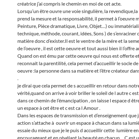
créatrice j’ai compris le chemin en moi de cet acte.
Lorsqu’un être ouvre une voie singulière, la revendique,la s
prend la mesure et la responsabilité, il permet à l’oeuvre m
Peinture, Pièce dramatique, Livre, Objet…) ou immatériali
technique, méthode, courant, idées, Sons ) de s’enraciner 
matière donc d’exister.Il est le ventre de la mére et la se
de l’oeuvre , il est cette oeuvre et tout aussi bien il l’offre au
Quand on est ému par cette oeuvre qui nous est offerte et
reconnait la parentilité, cela permet d’accueillir le socle de
oeuvre :la personne dans sa matière et l’être créateur dan
.
je dirai que cela permet de s accueillir en retour dans notr
vérité,quand on arrive à voir briller le soleil de l autre c es
dans ce chemin de l’émancipation , on laisse l espace d êt
un espace à cet être et c est ca l Amour .
Dans les espaces de transmission et d’enseignement que 
action s’attache à ouvrir un espace à chacun dans sa lumiè
essaie du mieux que je le puis d accueillir cette lumière en
encourageant et en révélant la beauté en chacun …C est u