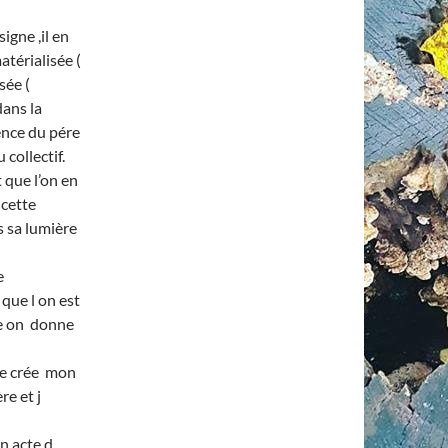
igne ,il en
atérialisée (
sée (
dans la
mence du pére
 collectif.
 que l’on en
 cette
s sa lumière
e
t que l on est
re on donne
je crée mon
re et j
n acte d