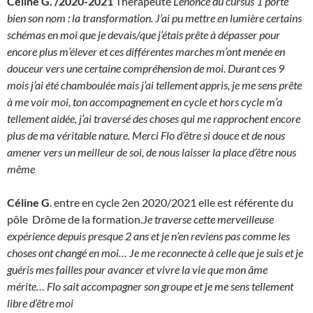
Céline G. /2020-2021
Thérapeute
L’énoncé du cursus 1 porte
bien son nom : la transformation. J’ai pu mettre en lumière certains
schémas en moi que je devais/que j’étais prête à dépasser pour
encore plus m’élever et ces différentes marches m’ont menée en
douceur vers une certaine compréhension de moi. Durant ces 9
mois j’ai été chamboulée mais j’ai tellement appris, je me sens prête
à me voir moi, ton accompagnement en cycle et hors cycle m’a
tellement aidée, j’ai traversé des choses qui me rapprochent encore
plus de ma véritable nature. Merci Flo d’être si douce et de nous
amener vers un meilleur de soi, de nous laisser la place d’être nous
même
Céline G
. entre en cycle 2en 2020/2021 elle est référente du
pôle Drôme de la formation.J
e traverse cette merveilleuse
expérience depuis presque 2 ans et je n’en reviens pas comme les
choses ont changé en moi… Je me reconnecte à celle que je suis et je
guéris mes failles pour avancer et vivre la vie que mon âme
mérite… Flo sait accompagner son groupe et je me sens tellement
libre d’être moi