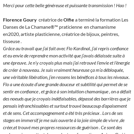
Merci pour cette belle généreuse et puissante transmission ! Hao !
Florence Goury
créatrice de
Olfie
a terminé la formation Les
Danses de La Chamane®™ praticienne en chamanisme
en2020, artiste plasticienne, créatrice de bijoux, peintres,
tisseuse .
Grâce au travail que j’ai fait avec Flo Kardinal, j’ai repris confiance
et eu envie de reprendre mon activité que j’avais délaissée suite à
une épreuve. Je n’y croyais plus mais j’ai retrouvé l’envie et l’énergie
de créer à nouveau. Je suis vraiment heureuse ça m’a débloquée,
une véritable libération, j’en ressens les bénéfices à tous les niveaux.
Flo a une écoute d’une grande douceur et subtilité qui permet de se
sentir en confiance , et grâce à son intuition chamanique , on a défait
des noeuds que je croyais indéfaisables, dépassé des barrières que je
pensais infranchissables et surtout trouvé beaucoup d’apaisement
et de sens. Cet accompagnement a été très précieux . Lors de ses
stages en immersif je me suis ouverte à la joie simple de vivre ,de
créer,et trouvé mes propres ressources de guérison . Ce sont des