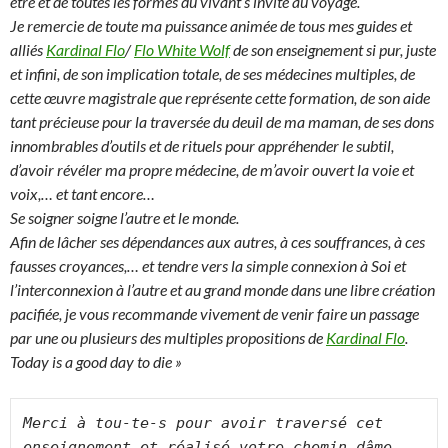
être et de toutes les formes du vivant s’invite au voyage.
Je remercie de toute ma puissance animée de tous mes guides et
alliés
Kardinal Flo
/
Flo White Wolf
de son enseignement si pur, juste
et infini, de son implication totale, de ses médecines multiples, de
cette œuvre magistrale que représente cette formation, de son aide
tant précieuse pour la traversée du deuil de ma maman, de ses dons
innombrables d’outils et de rituels pour appréhender le subtil,
d’avoir révéler ma propre médecine, de m’avoir ouvert la voie et
voix,… et tant encore…
Se soigner soigne l’autre et le monde.
Afin de lâcher ses dépendances aux autres, à ces souffrances, à ces
fausses croyances,… et tendre vers la simple connexion à Soi et
l’interconnexion à l’autre et au grand monde dans une libre création
pacifiée, je vous recommande vivement de venir faire un passage
par une ou plusieurs des multiples propositions de
Kardinal Flo
.
Today is a good day to die »
Merci à tou-te-s pour avoir traversé cet 
enseignement et réalisé votre chemin dâme 