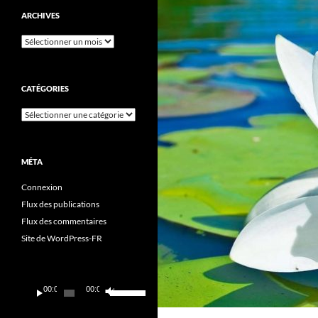
ARCHIVES
Archives
CATÉGORIES
Catégories
MÉTA
Connexion
Flux des publications
Flux des commentaires
Site de WordPress-FR
Lecteur
Utilisez
00:00
00:00
audio
les
flèches