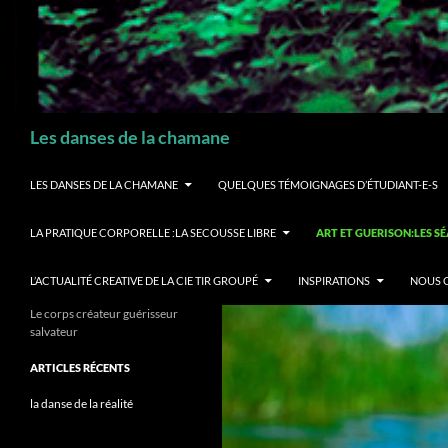
Recherche
Les danses de la chamane
LES DANSES DE LA CHAMANE
QUELQUES TÉMOIGNAGES D’ÉTUDIANT-E-S
LA PRATIQUE CORPORELLE :LA SECOUSSE LIBRE
ART ET GUERISON:LES S
L’ACTUALITÉ CREATIVE DE LA CIE TIR GROUPÉ
INSPIRATIONS
NOUS 
Le corps créateur guérisseur
salvateur
ARTICLES RÉCENTS
la danse de la réalité